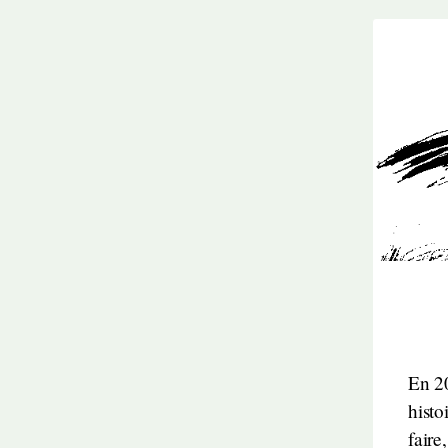
En 20
histo
faire