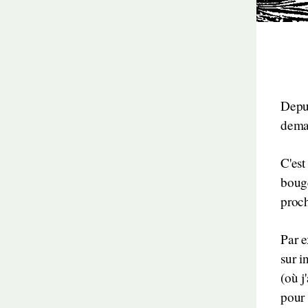
Depui
deman
C'est
bouge
proch
Par e
sur i
(où j
pour 