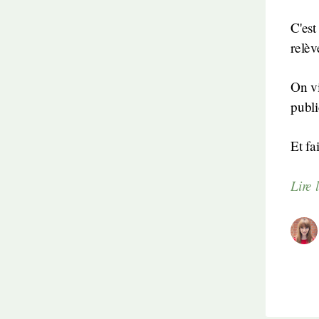
C'est
relèv
On v
publi
Et fa
Lire l