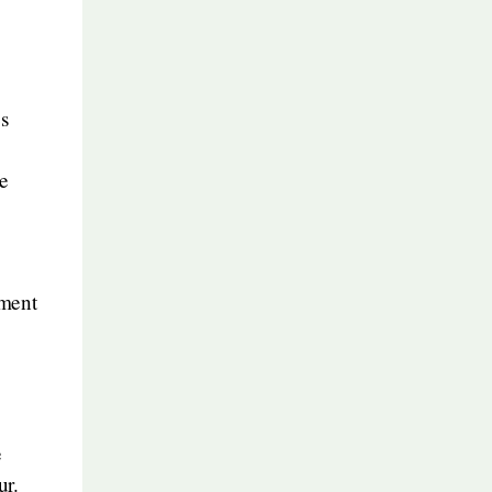
s
de
ument
e
ur.