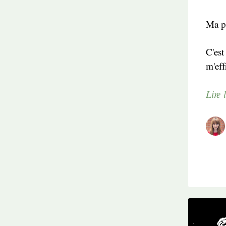
Ma p
C'est
m'eff
Lire l