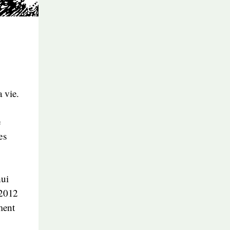
e
 vie.
e
es
hui
 2012
ment