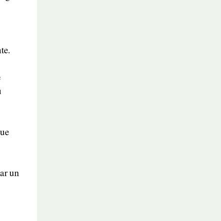
te.
e
u
que
ar un