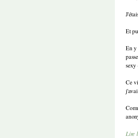
J'éta
Et pu
En y 
passe
sexy 
Ce vi
j'ava
Comme
anony
Lire l