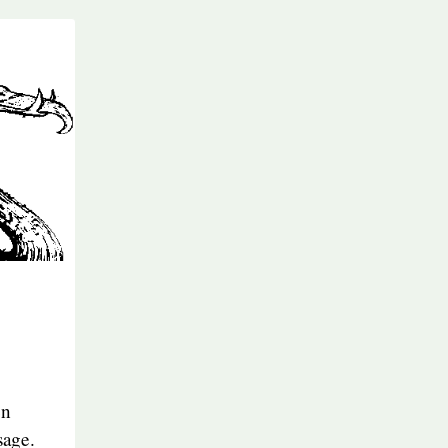
en
sage.