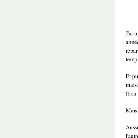
J'ai 
année
rébar
temps
Et pu
maiso
(bon 
Mais 
Aussi
l'aut